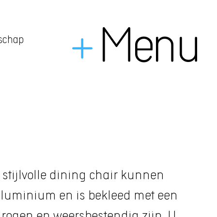
+
Menu
dschap
stijlvolle dining chair kunnen
 aluminium en is bekleed met een
drogen en weersbestendig zijn. U