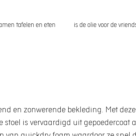
amen tafelen en eten
is de olie voor de vrien
end en zonwerende bekleding. Met deze 
e stoel is vervaardigd uit gepoedercoat
ien van quickdry foam waardoor ze snel 