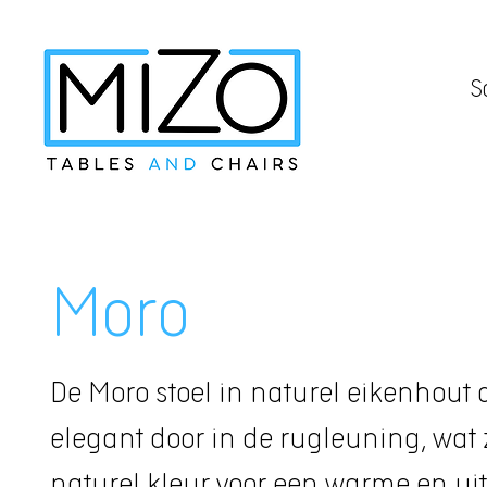
S
Moro
De Moro stoel in naturel eikenhout 
elegant door in de rugleuning, wat z
naturel kleur voor een warme en uit