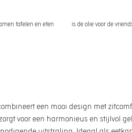
amen tafelen en eten
is de olie voor de vrien
combineert een mooi design met zitcomfo
orgt voor een harmonieus en stijlvol geh
nodigende uitstraling. Ideaal als eetkam