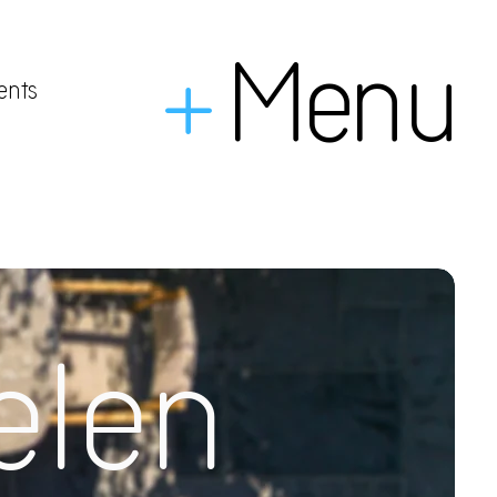
+
Menu
ents
elen