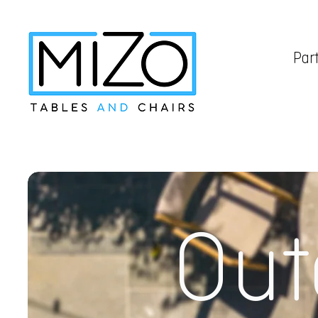
Part
Out