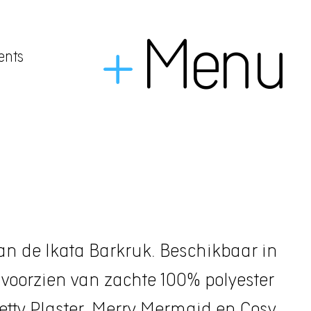
+
Menu
ents
van de Ikata Barkruk. Beschikbaar in
 voorzien van zachte 100% polyester
etty Plaster, Merry Mermaid en Cosy