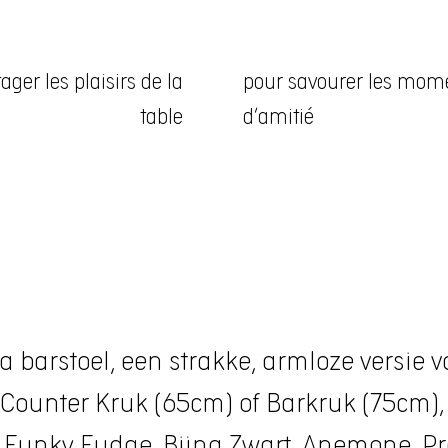
ager les plaisirs de la
pour savourer les mom
table
d’amitié
a barstoel, een strakke, armloze versie 
 Counter Kruk (65cm) of Barkruk (75cm),
: Funky Fudge, Bijna Zwart, Anemone, Pr