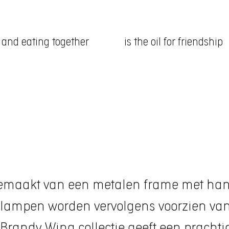
 and eating together
is the oil for friendship
emaakt van een metalen frame met han
, de lampen worden vervolgens voorzien 
Brandy Wing collectie geeft een pracht