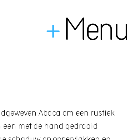
+
Menu
dgeweven Abaca om een rustiek
van een met de hand gedraaid
ige schaduw op oppervlakken en